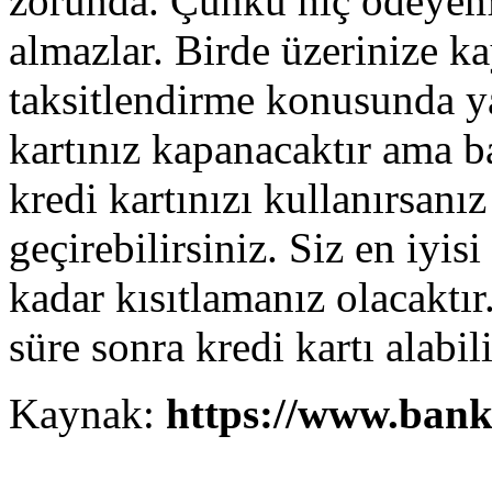
zorunda. Çünkü hiç ödeyem
almazlar. Birde üzerinize ka
taksitlendirme konusunda ya
kartınız kapanacaktır ama ba
kredi kartınızı kullanırsanı
geçirebilirsiniz. Siz en iyi
kadar kısıtlamanız olacaktır
süre sonra kredi kartı alabili
Kaynak:
https://www.bank