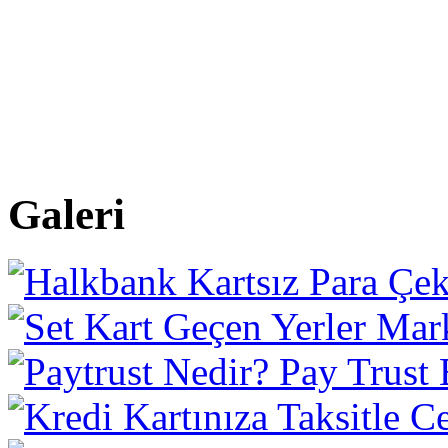
Galeri