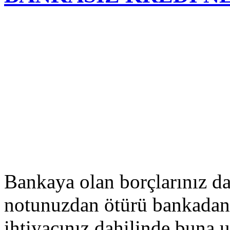
Bankaya olan borçlarınız da
notunuzdan ötürü bankadan 
ihtiyacınız dahilinde buna