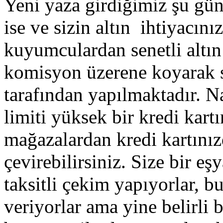
Yeni yaza girdiğimiz şu gün
ise ve sizin altın ihtiyacını
kuyumculardan senetli altın a
komisyon üzerene koyarak se
tarafından yapılmaktadır. Na
limiti yüksek bir kredi kart
mağazalardan kredi kartınızd
çevirebilirsiniz. Size bir eş
taksitli çekim yapıyorlar, bu
veriyorlar ama yine belirli