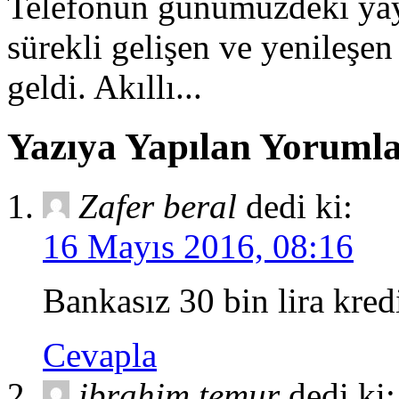
Telefonun günümüzdeki yay
sürekli gelişen ve yenileşe
geldi. Akıllı...
Yazıya Yapılan Yoruml
Zafer beral
dedi ki:
16 Mayıs 2016, 08:16
Bankasız 30 bin lira kre
Cevapla
ibrahim temur
dedi ki: