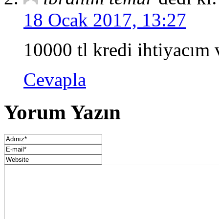
18 Ocak 2017, 13:27
10000 tl kredi ihtiyacım 
Cevapla
Yorum Yazın