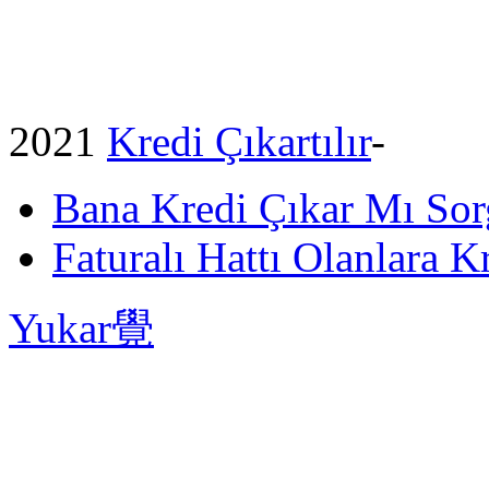
2021
Kredi Çıkartılır
-
Bana Kredi Çıkar Mı So
Faturalı Hattı Olanlara Kr
Yukar覺