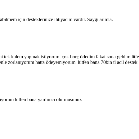
lmem için desteklerinize ihtiyacım vardır. Saygılarımla.
mi tek kalem yapmak istiyorum. çok borç ödedim fakat sona geldim litf
le zorlanıyorum hatta ödeyemiyorum. lütfen bana 70bin tl acil destek y
stiyorum lütfen bana yardımcı olurmusunuz