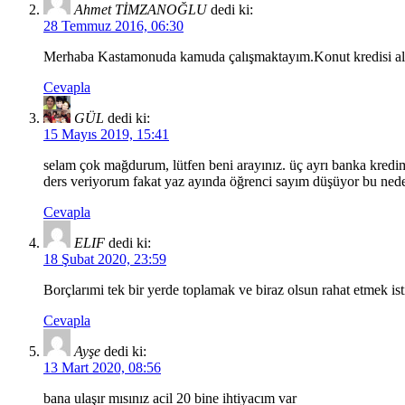
Ahmet TİMZANOĞLU
dedi ki:
28 Temmuz 2016, 06:30
Merhaba Kastamonuda kamuda çalışmaktayım.Konut kredisi alabi
Cevapla
GÜL
dedi ki:
15 Mayıs 2019, 15:41
selam çok mağdurum, lütfen beni arayınız. üç ayrı banka kredi
ders veriyorum fakat yaz ayında öğrenci sayım düşüyor bu neden
Cevapla
ELIF
dedi ki:
18 Şubat 2020, 23:59
Borçlarımi tek bir yerde toplamak ve biraz olsun rahat etmek i
Cevapla
Ayşe
dedi ki:
13 Mart 2020, 08:56
bana ulaşır mısınız acil 20 bine ihtiyacım var