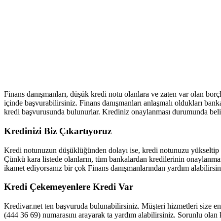
Finans danışmanları, düşük kredi notu olanlara ve zaten var olan borçl
içinde başvurabilirsiniz. Finans danışmanları anlaşmalı oldukları bankala
kredi başvurusunda bulunurlar. Krediniz onaylanması durumunda belirli
Kredinizi Biz Çıkartıyoruz
Kredi notunuzun düşüklüğünden dolayı ise, kredi notunuzu yükseltip kr
Çünkü kara listede olanların, tüm bankalardan kredilerinin onaylanmas
ikamet ediyorsanız bir çok Finans danışmanlarından yardım alabilirsin
Kredi Çekemeyenlere Kredi Var
Kredivar.net ten başvuruda bulunabilirsiniz. Müşteri hizmetleri size 
(444 36 69) numarasını arayarak ta yardım alabilirsiniz. Sorunlu olan 