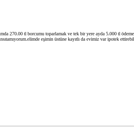
lamda 270.00 tl borcumu toparlamak ve tek bir yere ayda 5.000 tl öde
nsıtamıyorum.elimde eşimin üstüne kayıtlı da evimiz var ipotek ettire