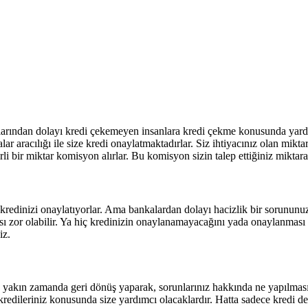
arından dolayı kredi çekemeyen insanlara kredi çekme konusunda yardımcı
r aracılığı ile size kredi onaylatmaktadırlar. Siz ihtiyacınız olan miktarı
 bir miktar komisyon alırlar. Bu komisyon sizin talep ettiğiniz miktar
edinizi onaylatıyorlar. Ama bankalardan dolayı hacizlik bir sorununuz v
ı zor olabilir. Ya hiç kredinizin onaylanamayacağını yada onaylanması k
iz.
en yakın zamanda geri dönüş yaparak, sorunlarınız hakkında ne yapılması
kredileriniz konusunda size yardımcı olacaklardır. Hatta sadece kredi de