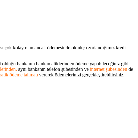
ası çok kolay olan ancak ödemesinde oldukça zorlandığımız kredi
t olduğu bankanın bankamatiklerinden ödeme yapabileceğiniz gibi
lerinden,
aynı bankanın telefon şubesinden ve
internet şubesinden
de
atik ödeme talimatı
vererek ödemelerinizi gerçekleştirebilirsiniz.