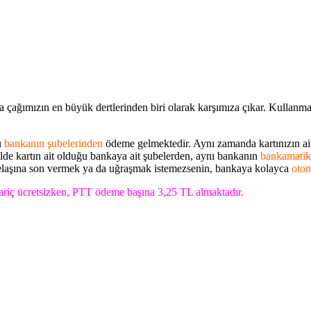
çağımızın en büyük dertlerinden biri olarak karşımıza çıkar. Kullanm
u
bankanın şubelerinden
ödeme gelmektedir. Aynı zamanda kartınızın ai
lde kartın ait olduğu bankaya ait şubelerden, aynı bankanın
bankamatik
telaşına son vermek ya da uğraşmak istemezsenin, bankaya kolayca
otom
riç ücretsizken, PTT ödeme başına 3,25 TL almaktadır.