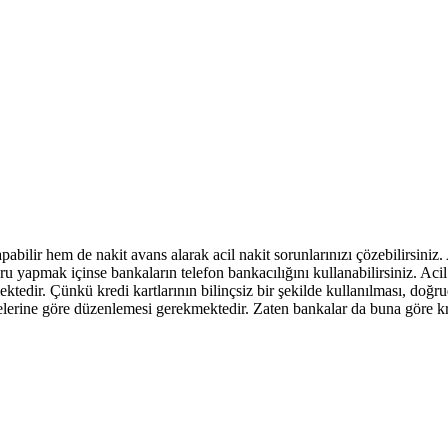
yapabilir hem de nakit avans alarak acil nakit sorunlarınızı çözebilirsi
yapmak içinse bankaların telefon bankacılığını kullanabilirsiniz. Acil kr
ktedir. Çünkü kredi kartlarının bilinçsiz bir şekilde kullanılması, doğ
elgelerine göre düzenlemesi gerekmektedir. Zaten bankalar da buna göre k