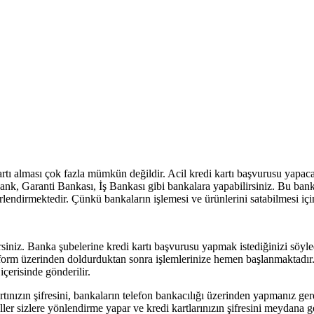
artı alması çok fazla mümkün değildir. Acil kredi kartı başvurusu yapa
ank, Garanti Bankası, İş Bankası gibi bankalara yapabilirsiniz. Bu bank
lendirmektedir. Çünkü bankaların işlemesi ve ürünlerini satabilmesi içi
rsiniz. Banka şubelerine kredi kartı başvurusu yapmak istediğinizi söyl
u form üzerinden doldurduktan sonra işlemlerinize hemen başlanmaktadır. 
 içerisinde gönderilir.
artınızın şifresini, bankaların telefon bankacılığı üzerinden yapmanız ger
ler sizlere yönlendirme yapar ve kredi kartlarınızın şifresini meydana ge