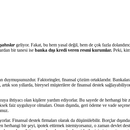
 şahıslar
geliyor. Fakat, bu hem yasal değil, hem de çok fazla dolandırıcı
ardan bir tanesi ise
banka dışı kredi veren resmi kurumlar.
Peki, ki
an duymuşsunuzdur. Faktoringler, finansal çözüm ortaklarıdır. Bankalara 
da, artık son yıllarda, bireysel müşterilere de finansal destek sağlayabi
araya ihtiyacı olan kişilere yardım ediyorlar. Bu sayede de herhangi bir
yüksek faiz uyguluyor olmaları. Onun dışında, geri ödeme ve vade seçene
unuz.
orlar. Finansal destek firmaları olarak da düşünülebilir. Borçlar dışınd
den herhangi bir şeyi, ipotek ettirmek istemiyorsanız, o zaman devlet d