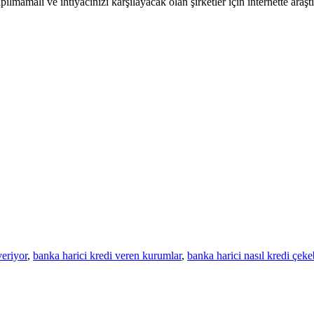
ılmamalı ve ihtiyacınızı karşılayacak olan şirketler için internette araş
veriyor
,
banka harici kredi veren kurumlar
,
banka harici nasıl kredi çeke