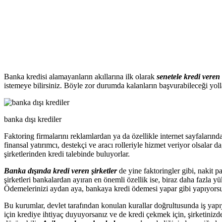
Banka kredisi alamayanların akıllarına ilk olarak
senetele kredi veren
istemeye bilirsiniz. Böyle zor durumda kalanların başvurabileceği yoll
banka dışı krediler
Faktoring firmalarını reklamlardan ya da özellikle internet sayfalarınd
finansal yatırımcı, destekçi ve aracı rolleriyle hizmet veriyor olsalar 
şirketlerinden kredi talebinde buluyorlar.
Banka dışında kredi veren şirketler
de yine faktoringler gibi, nakit p
şirketleri bankalardan ayıran en önemli özellik ise, biraz daha fazla 
Ödemelerinizi aydan aya, bankaya kredi ödemesi yapar gibi yapıyors
Bu kurumlar, devlet tarafından konulan kurallar doğrultusunda iş yapıy
için krediye ihtiyaç duyuyorsanız ve de kredi çekmek için, şirketiniz