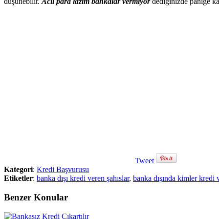
düşünebilir.
Acil para lazım bankalar vermiyor
dediğinizde paniğe kap
Tweet
Kategori
:
Kredi Başvurusu
Etiketler
:
banka dışı kredi veren şahıslar
,
banka dışında kimler kredi 
Benzer Konular