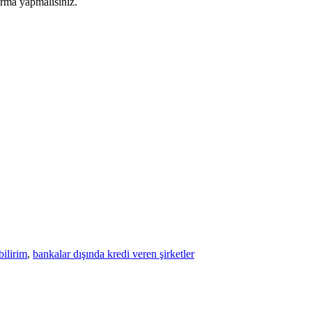
tırma yapmalısınız.
bilirim
,
bankalar dışında kredi veren şirketler