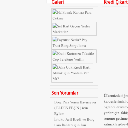
Galeri
Kredi Çıkar
Son Yorumlar
Ülkemizde öğren
kardeşlerimizi
Borç Para Veren Hayırsever
öğrenciler resm
( ELDEN PEŞİN )
için
yerler için, fa
Eylem
sonunu getirme
İntoko Acil Kredi ve Borç
satmakla görevle
Para İlanları
için
İiiii