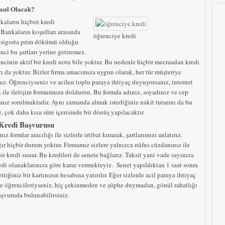
asıl Olacak?
kaların hiçbiri kredi
Bankaların koşulları arasında
öğrenciye kredi
e sigorta prim dökümü olduğu
enci bu şartları yerine getiremez.
ncinin aktif bir kredi notu bile yoktur. Bu nedenle hiçbir mecraadan kredi
rı da yoktur. Bizler firma amacımıza uygun olarak, her tür müşteriye
uz. Öğrenciyseniz ve acilen toplu paraya ihtiyaç duyuyorsanız, internet
ğı ile iletişim formumuzu doldurun. Bu formda adınız, soyadınız ve cep
nız sorulmaktadır. Aynı zamanda almak istediğiniz nakit tutarını da bu
, çok daha kısa süre içerisinde bir dönüş yapılacaktır.
 Kredi Başvurusu
ız formlar aracılığı ile sizlerle irtibat kurarak, şartlarımızı anlatırız.
ğır hiçbir durum yoktur. Firmamız sizlere yalnızca nüfus cüzdanınız ile
ir kredi sunar. Bu kredileri de senete bağlarız. Taksit yani vade sayınıza
redi olanaklarınıza göre karar vermekteyiz. Senet yapıldıktan 1 saat sonra
ettiğiniz bir kartınızın hesabına yatırılır. Eğer sizlerde acil paraya ihtiyaç
e öğrencileriyseniz, hiç çekinmeden ve şüphe duymadan, gönül rahatlığı
aşvuruda bulunabilirsiniz.