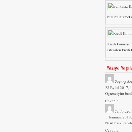
bizi bu hizmet i
Kredi komisyon
istenilen kredi tu
Yazıya Yapı
Zeynep
ded
28 Eylül 2017, 
Ögrenciyim bank
Cevapla
Yelda
dedi
1 Temmuz 2018,
Nasıl başvurabili
Cevapla