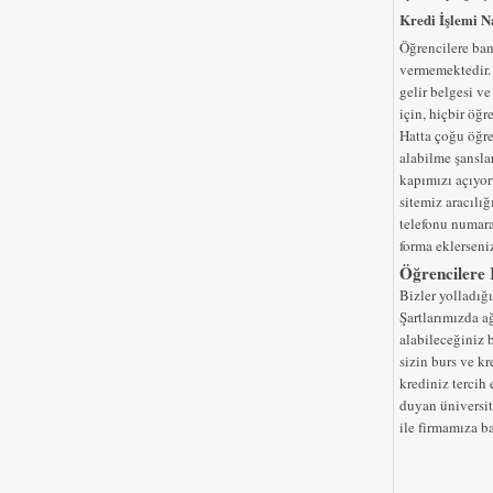
Kredi İşlemi N
Öğrencilere ban
vermemektedir. 
gelir belgesi v
için, hiçbir öğr
Hatta çoğu öğre
alabilme şansla
kapımızı açıyor
sitemiz aracılı
telefonu numara
forma eklerseniz
Öğrencilere
Bizler yolladığın
Şartlarımızda a
alabileceğiniz b
sizin burs ve k
krediniz tercih 
duyan üniversit
ile firmamıza b