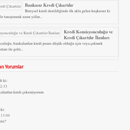
Bankasız Kredi Çıkartılır
Bireysel kredi denildiğinde ilk akla gelen kuşkusuz ki
le tanıştırarak uzun yıllar...
Kredi Komisyonculuğu ve
Kredi Çıkartılır İlanları
culuğu, bankalardan kredi puanı düşük olduğu için veya çekmek
tarı ile gelir...
lan Yorumlar
i ki:
12:33
alardan kredi çekemiyorum
 ki:
 13:04
riz?