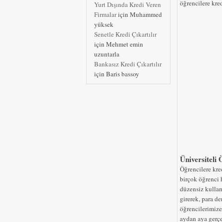
öğrencilere kred
Yurt Dışında Kredi Veren
Firmalar
için
Muhammed
yüksek
Senetle Kredi Çıkartılır
için
Mehmet emin
uzuntarla
Bankasız Kredi Çıkartılır
için
Baris bassoy
Üniversiteli
Öğrencilere kre
birçok öğrenci h
düzensiz kullan
girerek, para d
öğrencilerimize
aydan aya gerçe