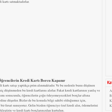
i kartı satmaktadırlar.
 Öğrencilerin Kredi Kartı Borcu Kapanır
Ka
di kartı satışı yaptıkça prim alınmaktadır. Ve bu nedenle bunu düşünen
iç düşünmeden bu kredi kartlarını alırlar. Fakat kredi kartlarının yanlış ve
A
ımı sonucunda, öğrencilerin çoğu ödeyemeyecekleri borçlar altına
B
erdine düşerler. Bizler de bu konuda bilgi sahibi olduğumuz için,
K
 bir fırsat sunuyoruz. Gelin bizden öğrenciye özel kredi alın, ödemelerini
K
kleştirin ve kredi kartı borçlarınızdan kurtulun.