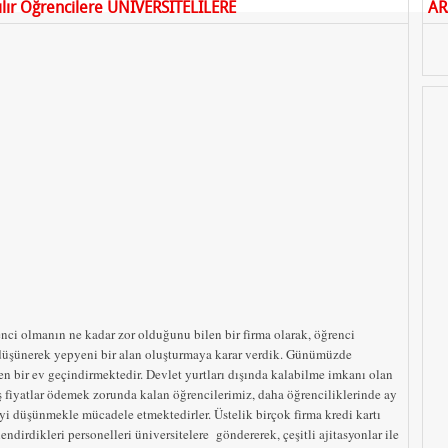
tılır Öğrencilere ÜNİVERSİTELİLERE
AR
ci olmanın ne kadar zor olduğunu bilen bir firma olarak, öğrenci
 düşünerek yepyeni bir alan oluşturmaya karar verdik. Günümüzde
en bir ev geçindirmektedir. Devlet yurtları dışında kalabilme imkanı olan
hiş fiyatlar ödemek zorunda kalan öğrencilerimiz, daha öğrenciliklerinde ay
yi düşünmekle mücadele etmektedirler.
Üstelik birçok firma kredi kartı
ndirdikleri personelleri üniversitelere göndererek, çeşitli ajitasyonlar ile