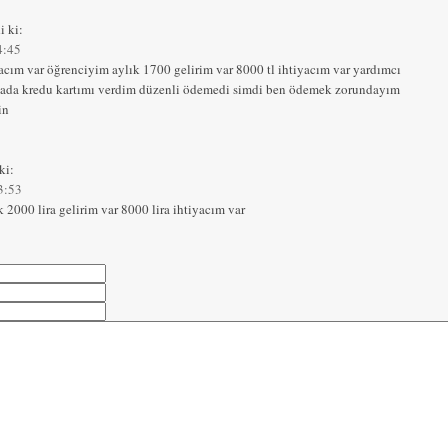
i ki:
4:45
yacım var öğrenciyim aylık 1700 gelirim var 8000 tl ihtiyacım var yardımcı
ada kredu kartımı verdim düzenli ödemedi simdi ben ödemek zorundayım
in
ki:
3:53
 2000 lira gelirim var 8000 lira ihtiyacım var